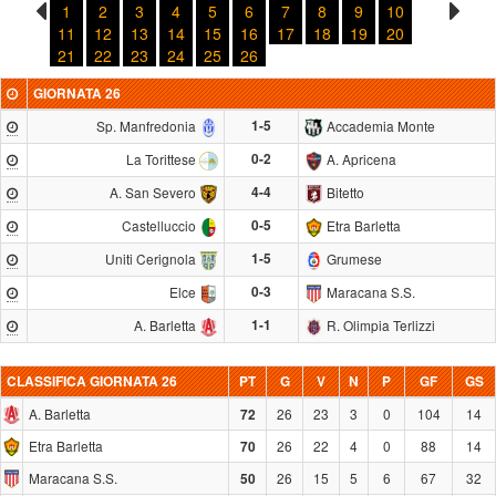
1
2
3
4
5
6
7
8
9
10
11
12
13
14
15
16
17
18
19
20
21
22
23
24
25
26
GIORNATA 26
Sp. Manfredonia
1-5
Accademia Monte
La Torittese
0-2
A. Apricena
A. San Severo
4-4
Bitetto
Castelluccio
0-5
Etra Barletta
Uniti Cerignola
1-5
Grumese
Elce
0-3
Maracana S.S.
A. Barletta
1-1
R. Olimpia Terlizzi
CLASSIFICA
GIORNATA 26
PT
G
V
N
P
GF
GS
A. Barletta
26
23
3
0
104
14
72
Etra Barletta
26
22
4
0
88
14
70
Maracana S.S.
26
15
5
6
67
32
50