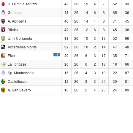
R. Olimpia Terlizzi
26
15
4
7
52
33
49
Grumese
26
14
6
6
65
36
48
A. Apricena
26
14
4
8
71
45
46
Bitetto
26
12
6
8
45
38
42
Uniti Cerignola
26
10
3
13
52
66
33
Accademia Monte
26
10
2
14
47
48
32
- 1
Elce
26
6
3
17
35
71
20
La Torittese
26
6
2
18
18
66
20
Sp. Manfredonia
26
4
3
19
22
87
15
Castelluccio
26
3
3
20
30
81
12
A. San Severo
26
2
4
20
24
89
10